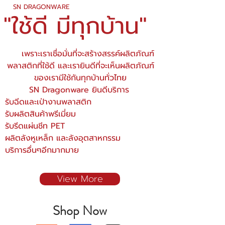
SN DRAGONWARE
"ใช้ดี มีทุกบ้าน"
เพราะเราเชื่อมั่นที่จะสร้างสรรค์ผลิตภัณฑ์
พลาสติกที่ใช้ดี และเรายินดีที่จะเห็นผลิตภัณฑ์
ของเรามีใช้กันทุกบ้านทั่วไทย
SN Dragonware ยินดีบริการ
รับฉีดและเป่างานพลาสติก
รับผลิตสินค้าพรีเมี่ยม
รับรีดแผ่นชีท PET
ผลิตลังหูเหล็ก และลังอุตสาหกรรม
บริการอื่นๆอีกมากมาย
View More
Shop Now