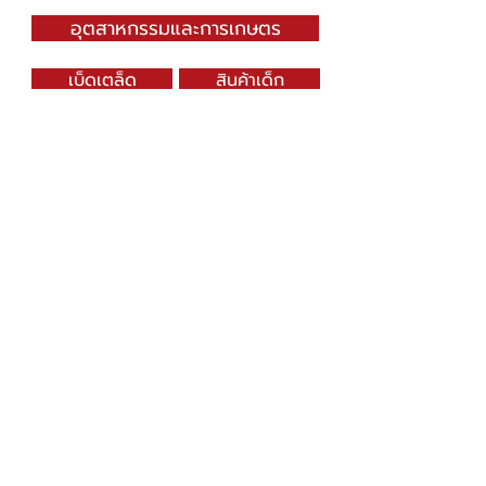
อุตสาหกรรมและการเกษตร
เบ็ดเตล็ด
สินค้าเด็ก
บรรจุภัณฑ์
E-Catalog
SN DRAGONWARE
"ใช้ดี มีทุกบ้าน"
ผลิตและจัดจำหน่ายโดย
บจก. สยามเมธี ที่อยู่ 102 ม.8 ซ.คลองมะเดื่อ 13
ถ.เศรษฐกิจ
ต.คลองมะเดื่อ อ.กระทุ่มแบน จ.สมุทรสาคร
74110
034-878195
ถึง 9 ,
062-7231523
Contact Us