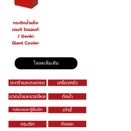
กระติกน้ำแข็ง
เดนกิ ไจแอนท์
/ Denki
Giant Cooler
โหลดเพิ่มเติม
ตะกร้าและตะแกรง
เครื่องครัว
ขวดน้ำและขวดโหล
ถังน้ำ
กล่องและตู้ลิ้นชัก
เก้าอี้
กระติก
ถังขยะ