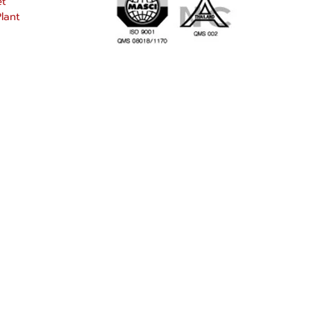
et
lant
ก
| พลาสติก | กล่อง | ตะกร้า | กระติก | siammatee |