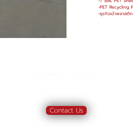
•7 SML PET She
•PET Recycling P
•ธุรกิจเป่าพลาสติ
ผลิตและจัดจำหน่ายโดย
้าน"
บจก. สยามเมธี ที่อยู่ 102 ม.8 ซ.คลองมะเดื่อ 13
ถ.เศรษฐกิจ
ต.คลองมะเดื่อ อ.กระทุ่มแบน จ.สมุทรสาคร 74110
034-878195 ถึง 9 , 062-7231523
Contact Us
งพลาสติก | ลังหูเหล็ก | ลังอุตสาหกรรม | เข่งพลาสติก | ลังอุตสาหกรรม |
ตะกร้าผลไม้ | ผลิต จำหน่าย | ชีท 