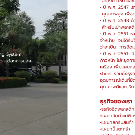
อย่างก้าวหน้าและ
• ปี พ.ศ. 2547 เร
คุณภาพสูง เพื่อ
• ปี พ.ศ. 2548 ด้วย
สำหรับเป่าพลาสติ
• ปี พ.ศ. 2551 เร
จำหน่าย จนได้รั
ว่าจะเป็น การฉีด
• ปี พ.ศ. 2551- ปั
ing System
ก้าวหน้า ไม่หยุดก
มความต้องการของ
เครื่อง เพิ่มแผนก
sheet รวมถึงธุรกิ
อุดมการณ์เดิมที่ย
คุณภาพดีและบริการ
ธุรกิจของเรา
•ธุรกิจฉีดพลาสติก
•แผนกจัดทำแม่พิม
•แผนกสกรีนสินค้า
•แผนกปั๊มตะกร้า