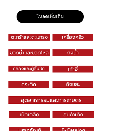
โหลดเพิ่มเติม
ตะกร้าและตะแกรง
เครื่องครัว
ขวดน้ำและขวดโหล
ถังน้ำ
กล่องและตู้ลิ้นชัก
เก้าอี้
กระติก
ถังขยะ
อุตสาหกรรมและการเกษตร
เบ็ดเตล็ด
สินค้าเด็ก
บรรจุภัณฑ์
E-Catalog