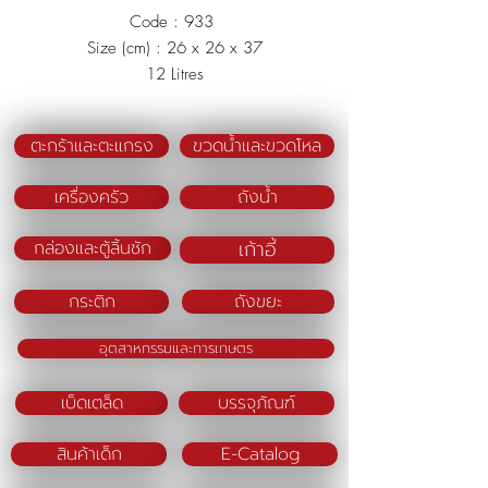
Code : 933
Size (cm) : 26 x 26 x 37
12 Litres
Material : Polypropylene (PP)
ตะกร้าและตะแกรง
ขวดน้ำและขวดโหล
Color : Sage/Beige
เครื่องครัว
ถังน้ำ
เก้าอี้
กล่องและตู้ลิ้นชัก
กระติก
ถังขยะ
อุตสาหกรรมและการเกษตร
เบ็ดเตล็ด
บรรจุภัณฑ์
สินค้าเด็ก
E-Catalog