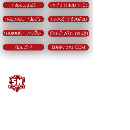
กล่องเบเกอรี่
ฝาแก้ว ฝาโดม ฝาปิด
กล่องขนม กล่องใส
กล่องข้าว ช้อนส้อม
ถ้วยน้ำพริก กระปุก
ถาดเบนโตะ ถาดอื่นๆ
ถ้วยเต้าหู้
รับผลิตงาน OEM
SN DRAGONWARE
"ใช้ดี มีทุกบ้าน"
ผลิตและจัดจำหน่ายโดย
บจก. สยามเมธี ที่อยู่ 102 ม.8 ซ.คลองมะเดื่อ 13
ถ.เศรษฐกิจ
ต.คลองมะเดื่อ อ.กระทุ่มแบน จ.สมุทรสาคร
74110