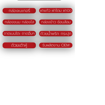
กล่องเบเกอรี่
ฝาแก้ว ฝาโดม ฝาปิด
กล่องขนม กล่องใส
กล่องข้าว ช้อนส้อม
ถ้วยน้ำพริก กระปุก
ถาดเบนโตะ ถาดอื่นๆ
ถ้วยเต้าหู้
รับผลิตงาน OEM
SN DRAGONWARE
"ใช้ดี มีทุกบ้าน"
ผลิตและจัดจำหน่ายโดย
บจก. สยามเมธี ที่อยู่ 102 ม.8 ซ.คลองมะเดื่อ 13
ถ.เศรษฐกิจ
ต.คลองมะเดื่อ อ.กระทุ่มแบน จ.สมุทรสาคร
74110