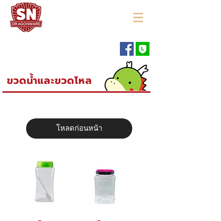
"ใช้ดี มีทุกบ้าน"
ขวดน้ำและขวดโหล
โหลดก่อนหน้า