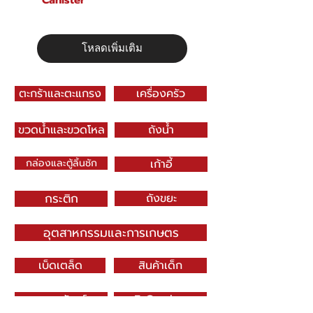
Canister
โหลดเพิ่มเติม
ตะกร้าและตะแกรง
เครื่องครัว
ขวดน้ำและขวดโหล
ถังน้ำ
กล่องและตู้ลิ้นชัก
เก้าอี้
กระติก
ถังขยะ
อุตสาหกรรมและการเกษตร
เบ็ดเตล็ด
สินค้าเด็ก
บรรจุภัณฑ์
E-Catalog