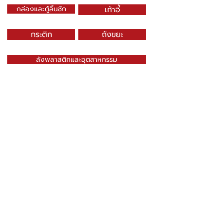
กล่องและตู้ลิ้นชัก
เก้าอี้
กระติก
ถังขยะ
ลังพลาสติกและอุตสาหกรรม
เบ็ดเตล็ด
สินค้าเด็ก
บรรจุภัณฑ์
E-Catalog
SN DRAGONWARE
"ใช้ดี มีทุกบ้าน"
ผลิตและจัดจำหน่ายโดย
บจก. สยามเมธี ที่อยู่ 102 ม.8 ซ.คลองมะเดื่อ 13