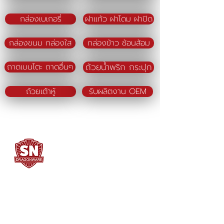
กล่องเบเกอรี่
ฝาแก้ว ฝาโดม ฝาปิด
กล่องขนม กล่องใส
กล่องข้าว ช้อนส้อม
ถ้วยน้ำพริก กระปุก
ถาดเบนโตะ ถาดอื่นๆ
ถ้วยเต้าหู้
รับผลิตงาน OEM
SN DRAGONWARE
"ใช้ดี มีทุกบ้าน"
ผลิตและจัดจำหน่ายโดย
บจก. สยามเมธี ที่อยู่ 102 ม.8 ซ.คลองมะเดื่อ 13
ถ.เศรษฐกิจ
ต.คลองมะเดื่อ อ.กระทุ่มแบน จ.สมุทรสาคร