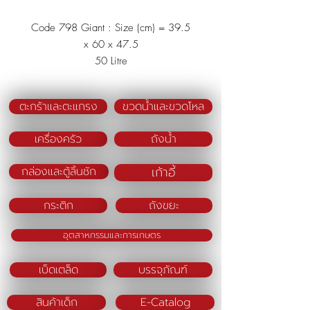
Code 798 Giant : Size (cm) = 39.5
x 60 x 47.5
50 Litre
Material : Polypropylene (PP)
Colour : Red/Blue/Green
ตะกร้าและตะแกรง
ขวดน้ำและขวดโหล
เครื่องครัว
ถังน้ำ
เก้าอี้
กล่องและตู้ลิ้นชัก
กระติก
ถังขยะ
อุตสาหกรรมและการเกษตร
เบ็ดเตล็ด
บรรจุภัณฑ์
สินค้าเด็ก
E-Catalog