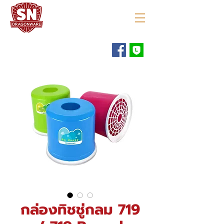
"ใช้ดี มีทุกบ้าน"
กล่องทิชชู่กลม 719