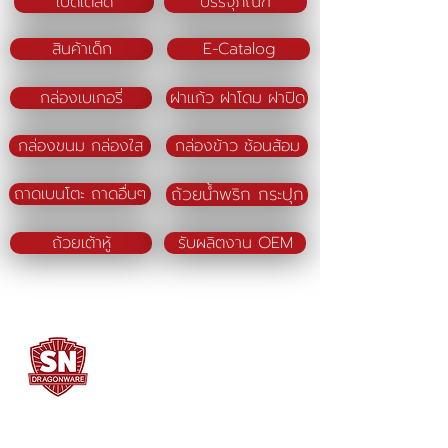
เบ็ดเตล็ด
บรรจุภัณฑ์
สินค้าเด็ก
E-Catalog
กล่องเบเกอรี่
ฝาแก้ว ฝาโดม ฝาปิด
กล่องขนม กล่องใส
กล่องข้าว ช้อนส้อม
ถ้วยน้ำพริก กระปุก
ถาดเบนโตะ ถาดอื่นๆ
ถ้วยเต้าหู้
รับผลิตงาน OEM
SN DRAGONWARE
"ใช้ดี มีทุกบ้าน"
ผลิตและจัดจำหน่ายโดย