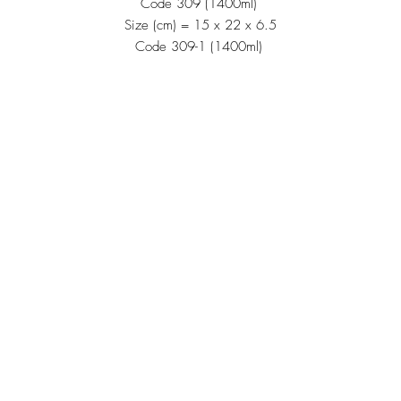
Code 309 (1400ml)
Size (cm) = 15 x 22 x 6.5
Code 309-1 (1400ml)
Size (cm) = 15 x 22 x 6.5
Material : Polypropylene (PP)
ผลิตและจัดจำหน่ายโดย
้าน"
บจก. สยามเมธี ที่อยู่ 102 ม.8 ซ.คลองมะเดื่อ 13