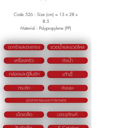
Code 526 : Size (cm) = 13 x 28 x
8.5
Material : Polypropylene (PP)
Color : Green/Blue/Pink
ตะกร้าและตะแกรง
ขวดน้ำและขวดโหล
เครื่องครัว
ถังน้ำ
เก้าอี้
กล่องและตู้ลิ้นชัก
กระติก
ถังขยะ
อุตสาหกรรมและการเกษตร
เบ็ดเตล็ด
บรรจุภัณฑ์