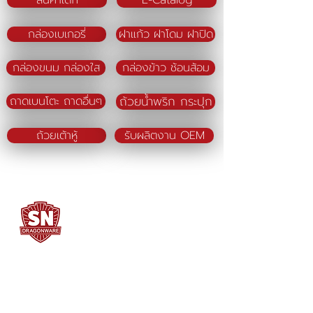
สินค้าเด็ก
E-Catalog
กล่องเบเกอรี่
ฝาแก้ว ฝาโดม ฝาปิด
กล่องขนม กล่องใส
กล่องข้าว ช้อนส้อม
ถ้วยน้ำพริก กระปุก
ถาดเบนโตะ ถาดอื่นๆ
ถ้วยเต้าหู้
รับผลิตงาน OEM
SN DRAGONWARE
"ใช้ดี มีทุกบ้าน"
ผลิตและจัดจำหน่ายโดย
บจก. สยามเมธี ที่อยู่ 102 ม.8 ซ.คลองมะเดื่อ 13
ถ.เศรษฐกิจ
ต.คลองมะเดื่อ อ.กระทุ่มแบน จ.สมุทรสาคร