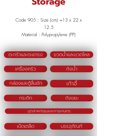
Storage
Code 905 : Size (cm) =13 x 22 x
12.5
Material : Polypropylene (PP)
Colour : White
ตะกร้าและตะแกรง
ขวดน้ำและขวดโหล
เครื่องครัว
ถังน้ำ
เก้าอี้
กล่องและตู้ลิ้นชัก
กระติก
ถังขยะ
อุตสาหกรรมและการเกษตร
เบ็ดเตล็ด
บรรจุภัณฑ์