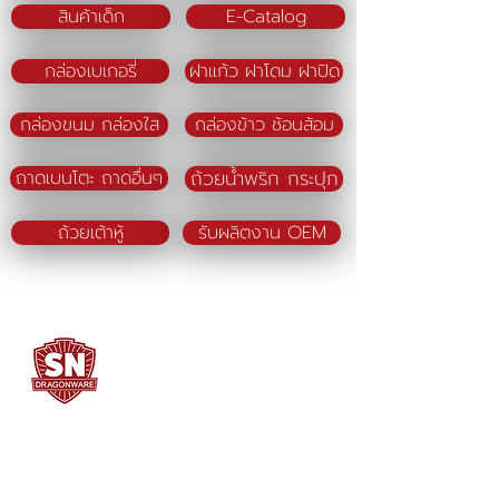
สินค้าเด็ก
E-Catalog
กล่องเบเกอรี่
ฝาแก้ว ฝาโดม ฝาปิด
กล่องขนม กล่องใส
กล่องข้าว ช้อนส้อม
ถ้วยน้ำพริก กระปุก
ถาดเบนโตะ ถาดอื่นๆ
ถ้วยเต้าหู้
รับผลิตงาน OEM
SN DRAGONWARE
"ใช้ดี มีทุกบ้าน"
ผลิตและจัดจำหน่ายโดย
บจก. สยามเมธี ที่อยู่ 102 ม.8 ซ.คลองมะเดื่อ 13