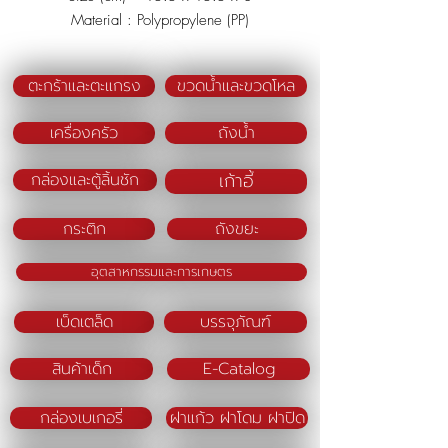
Material : Polypropylene (PP)
Color : White
ตะกร้าและตะแกรง
ขวดน้ำและขวดโหล
เครื่องครัว
ถังน้ำ
เก้าอี้
กล่องและตู้ลิ้นชัก
กระติก
ถังขยะ
อุตสาหกรรมและการเกษตร
เบ็ดเตล็ด
บรรจุภัณฑ์
สินค้าเด็ก
E-Catalog
กล่องเบเกอรี่
ฝาแก้ว ฝาโดม ฝาปิด