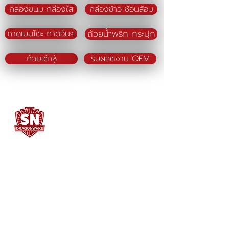
กล่องขนม กล่องใส
กล่องข้าว ช้อนส้อม
ถ้วยน้ำพริก กระปุก
ถาดเบนโตะ ถาดอื่นๆ
ถ้วยเต้าหู้
รับผลิตงาน OEM
SN DRAGONWARE
"ใช้ดี มีทุกบ้าน"
ผลิตและจัดจำหน่ายโดย
บจก. สยามเมธี ที่อยู่ 102 ม.8 ซ.คลองมะเดื่อ 13
ถ.เศรษฐกิจ
ต.คลองมะเดื่อ อ.กระทุ่มแบน จ.สมุทรสาคร
74110
034-878195
ถึง 9 ,
062-7231523