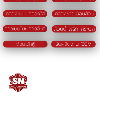
กล่องขนม กล่องใส
กล่องข้าว ช้อนส้อม
ถ้วยน้ำพริก กระปุก
ถาดเบนโตะ ถาดอื่นๆ
ถ้วยเต้าหู้
รับผลิตงาน OEM
SN DRAGONWARE
"ใช้ดี มีทุกบ้าน"
ผลิตและจัดจำหน่ายโดย
บจก. สยามเมธี ที่อยู่ 102 ม.8 ซ.คลองมะเดื่อ 13
ถ.เศรษฐกิจ
ต.คลองมะเดื่อ อ.กระทุ่มแบน จ.สมุทรสาคร
74110