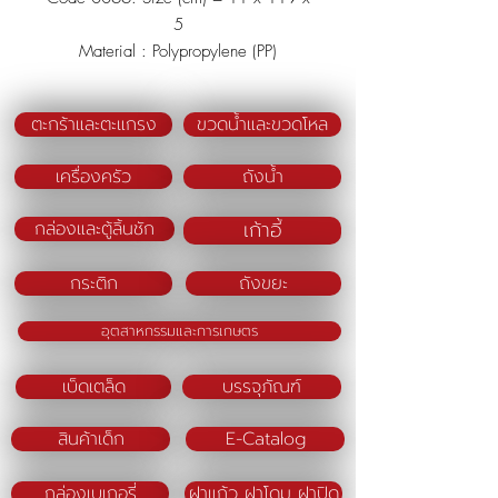
5
Material : Polypropylene (PP)
Color (BM) : Light
Blue/Blue/Pink/Clear White
ตะกร้าและตะแกรง
ขวดน้ำและขวดโหล
เครื่องครัว
ถังน้ำ
เก้าอี้
กล่องและตู้ลิ้นชัก
กระติก
ถังขยะ
อุตสาหกรรมและการเกษตร
เบ็ดเตล็ด
บรรจุภัณฑ์
สินค้าเด็ก
E-Catalog
กล่องเบเกอรี่
ฝาแก้ว ฝาโดม ฝาปิด