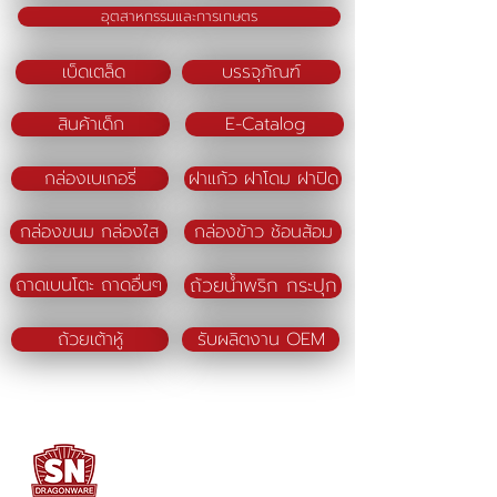
อุตสาหกรรมและการเกษตร
เบ็ดเตล็ด
บรรจุภัณฑ์
สินค้าเด็ก
E-Catalog
กล่องเบเกอรี่
ฝาแก้ว ฝาโดม ฝาปิด
กล่องขนม กล่องใส
กล่องข้าว ช้อนส้อม
ถ้วยน้ำพริก กระปุก
ถาดเบนโตะ ถาดอื่นๆ
ถ้วยเต้าหู้
รับผลิตงาน OEM
SN DRAGONWARE
"ใช้ดี มีทุกบ้าน"