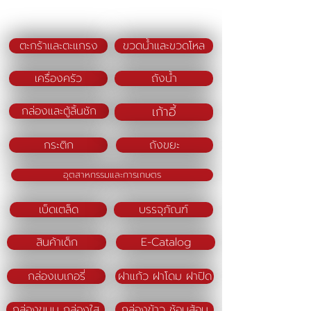
Material : Polypropylene (PP)
Color : White Brown/Brown
ตะกร้าและตะแกรง
ขวดน้ำและขวดโหล
เครื่องครัว
ถังน้ำ
เก้าอี้
กล่องและตู้ลิ้นชัก
กระติก
ถังขยะ
อุตสาหกรรมและการเกษตร
เบ็ดเตล็ด
บรรจุภัณฑ์
สินค้าเด็ก
E-Catalog
กล่องเบเกอรี่
ฝาแก้ว ฝาโดม ฝาปิด
กล่องขนม กล่องใส
กล่องข้าว ช้อนส้อม