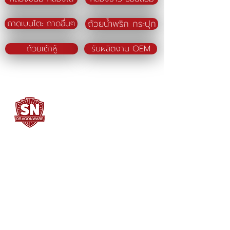
ถ้วยน้ำพริก กระปุก
ถาดเบนโตะ ถาดอื่นๆ
ถ้วยเต้าหู้
รับผลิตงาน OEM
SN DRAGONWARE
"ใช้ดี มีทุกบ้าน"
ผลิตและจัดจำหน่ายโดย
บจก. สยามเมธี ที่อยู่ 102 ม.8 ซ.คลองมะเดื่อ 13
ถ.เศรษฐกิจ
ต.คลองมะเดื่อ อ.กระทุ่มแบน จ.สมุทรสาคร
74110
034-878195
ถึง 9 ,
062-7231523
Contact Us