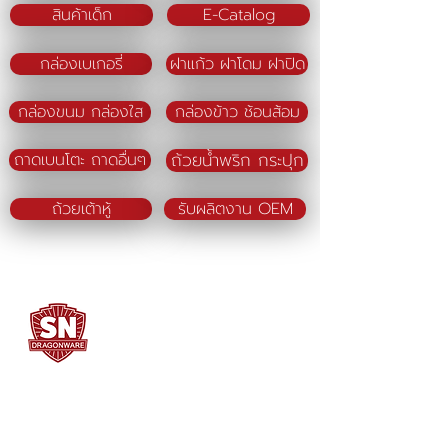
สินค้าเด็ก
E-Catalog
กล่องเบเกอรี่
ฝาแก้ว ฝาโดม ฝาปิด
กล่องขนม กล่องใส
กล่องข้าว ช้อนส้อม
ถ้วยน้ำพริก กระปุก
ถาดเบนโตะ ถาดอื่นๆ
ถ้วยเต้าหู้
รับผลิตงาน OEM
SN DRAGONWARE
"ใช้ดี มีทุกบ้าน"
ผลิตและจัดจำหน่ายโดย
บจก. สยามเมธี ที่อยู่ 102 ม.8 ซ.คลองมะเดื่อ 13