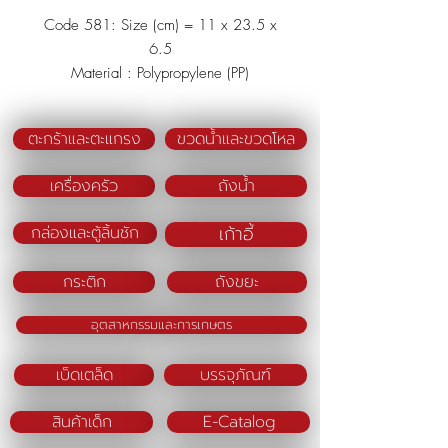
Code 581: Size (cm) = 11 x 23.5 x
6.5
Material : Polypropylene (PP)
Color : Beige/Brown
ตะกร้าและตะแกรง
ขวดน้ำและขวดโหล
เครื่องครัว
ถังน้ำ
เก้าอี้
กล่องและตู้ลิ้นชัก
กระติก
ถังขยะ
อุตสาหกรรมและการเกษตร
เบ็ดเตล็ด
บรรจุภัณฑ์
สินค้าเด็ก
E-Catalog