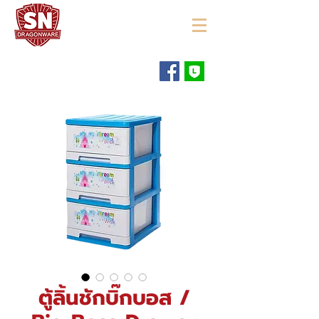
"ใช้ดี มีทุกบ้าน"
ตู้ลิ้นชักบิ๊กบอส /