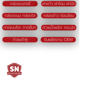
กล่องเบเกอรี่
ฝาแก้ว ฝาโดม ฝาปิด
กล่องขนม กล่องใส
กล่องข้าว ช้อนส้อม
ถ้วยน้ำพริก กระปุก
ถาดเบนโตะ ถาดอื่นๆ
ถ้วยเต้าหู้
รับผลิตงาน OEM
SN DRAGONWARE
"ใช้ดี มีทุกบ้าน"
ผลิตและจัดจำหน่ายโดย
บจก. สยามเมธี ที่อยู่ 102 ม.8 ซ.คลองมะเดื่อ 13
ถ.เศรษฐกิจ
ต.คลองมะเดื่อ อ.กระทุ่มแบน จ.สมุทรสาคร
74110