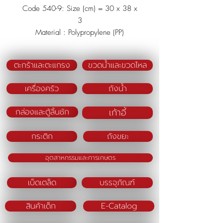
Code 540-9: Size (cm) = 30 x 38 x
3
Material : Polypropylene (PP)
Color : Green/Blue/Pink
ตะกร้าและตะแกรง
ขวดน้ำและขวดโหล
เครื่องครัว
ถังน้ำ
เก้าอี้
กล่องและตู้ลิ้นชัก
กระติก
ถังขยะ
อุตสาหกรรมและการเกษตร
เบ็ดเตล็ด
บรรจุภัณฑ์
สินค้าเด็ก
E-Catalog