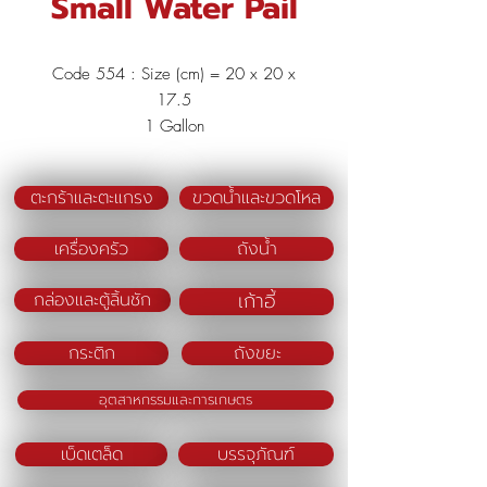
Small Water Pail
Code 554 : Size (cm) = 20 x 20 x
17.5
1 Gallon
Material : Polypropylene (PP)
Color : Clear White
ตะกร้าและตะแกรง
ขวดน้ำและขวดโหล
เครื่องครัว
ถังน้ำ
เก้าอี้
กล่องและตู้ลิ้นชัก
กระติก
ถังขยะ
อุตสาหกรรมและการเกษตร
เบ็ดเตล็ด
บรรจุภัณฑ์