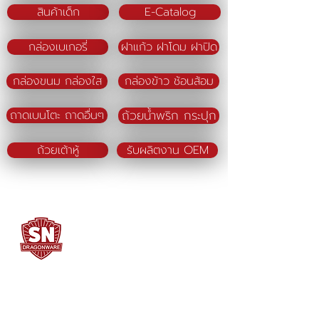
สินค้าเด็ก
E-Catalog
กล่องเบเกอรี่
ฝาแก้ว ฝาโดม ฝาปิด
กล่องขนม กล่องใส
กล่องข้าว ช้อนส้อม
ถ้วยน้ำพริก กระปุก
ถาดเบนโตะ ถาดอื่นๆ
ถ้วยเต้าหู้
รับผลิตงาน OEM
SN DRAGONWARE
"ใช้ดี มีทุกบ้าน"
ผลิตและจัดจำหน่ายโดย
บจก. สยามเมธี ที่อยู่ 102 ม.8 ซ.คลองมะเดื่อ 13