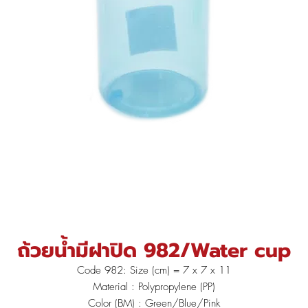
ถ้วยน้ำมีฝาปิด 982/Water cup
Code 982: Size (cm) = 7 x 7 x 11
Material : Polypropylene (PP)
Color (BM) : Green/Blue/Pink