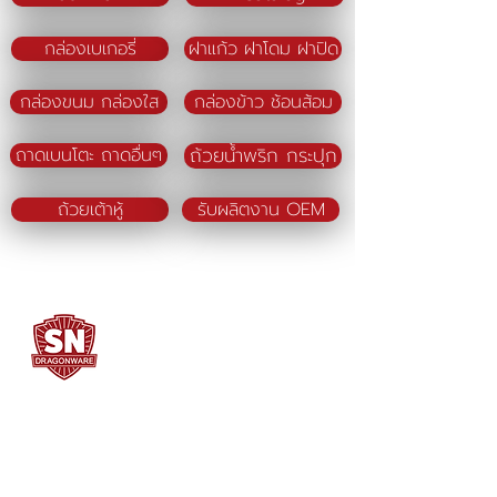
กล่องเบเกอรี่
ฝาแก้ว ฝาโดม ฝาปิด
กล่องขนม กล่องใส
กล่องข้าว ช้อนส้อม
ถ้วยน้ำพริก กระปุก
ถาดเบนโตะ ถาดอื่นๆ
ถ้วยเต้าหู้
รับผลิตงาน OEM
SN DRAGONWARE
"ใช้ดี มีทุกบ้าน"
ผลิตและจัดจำหน่ายโดย
บจก. สยามเมธี ที่อยู่ 102 ม.8 ซ.คลองมะเดื่อ 13
ถ.เศรษฐกิจ
ต.คลองมะเดื่อ อ.กระทุ่มแบน จ.สมุทรสาคร