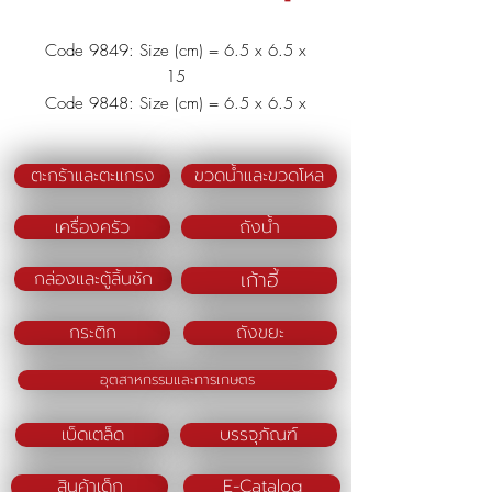
Code 9849: Size (cm) = 6.5 x 6.5 x
15
Code 9848: Size (cm) = 6.5 x 6.5 x
12
Material : Polypropylene (PP)
ตะกร้าและตะแกรง
ขวดน้ำและขวดโหล
Color (BM) : Green/Blue/Pink
เครื่องครัว
ถังน้ำ
เก้าอี้
กล่องและตู้ลิ้นชัก
กระติก
ถังขยะ
อุตสาหกรรมและการเกษตร
เบ็ดเตล็ด
บรรจุภัณฑ์
สินค้าเด็ก
E-Catalog