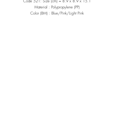
Code 521: Size (cm) = 8.9 x 8.9 x 15.1
Material : Polypropylene (PP)
Color (BM) : Blue/Pink/Light Pink
ผลิตและจัดจำหน่ายโดย
้าน"
บจก. สยามเมธี ที่อยู่ 102 ม.8 ซ.คลองมะเดื่อ 13