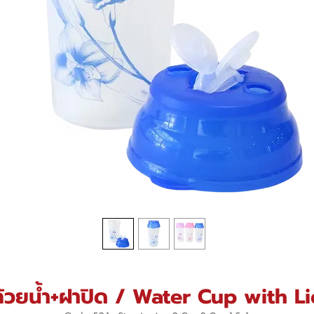
ถ้วยน้ำ+ฝาปิด / Water Cup with Li