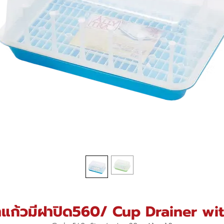
ว่ำแก้วมีฝาปิด560/ Cup Drainer wit