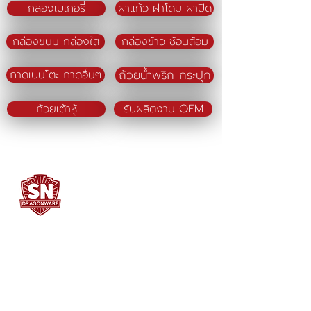
กล่องเบเกอรี่
ฝาแก้ว ฝาโดม ฝาปิด
กล่องขนม กล่องใส
กล่องข้าว ช้อนส้อม
ถ้วยน้ำพริก กระปุก
ถาดเบนโตะ ถาดอื่นๆ
ถ้วยเต้าหู้
รับผลิตงาน OEM
SN DRAGONWARE
"ใช้ดี มีทุกบ้าน"
ผลิตและจัดจำหน่ายโดย
บจก. สยามเมธี ที่อยู่ 102 ม.8 ซ.คลองมะเดื่อ 13
ถ.เศรษฐกิจ
ต.คลองมะเดื่อ อ.กระทุ่มแบน จ.สมุทรสาคร
74110