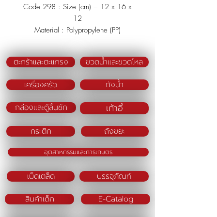
Code 298 : Size (cm) = 12 x 16 x
12
Material : Polypropylene (PP)
Color : Green/Blue/Pink
ตะกร้าและตะแกรง
ขวดน้ำและขวดโหล
เครื่องครัว
ถังน้ำ
เก้าอี้
กล่องและตู้ลิ้นชัก
กระติก
ถังขยะ
อุตสาหกรรมและการเกษตร
เบ็ดเตล็ด
บรรจุภัณฑ์
สินค้าเด็ก
E-Catalog