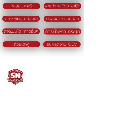
กล่องเบเกอรี่
ฝาแก้ว ฝาโดม ฝาปิด
กล่องขนม กล่องใส
กล่องข้าว ช้อนส้อม
ถ้วยน้ำพริก กระปุก
ถาดเบนโตะ ถาดอื่นๆ
ถ้วยเต้าหู้
รับผลิตงาน OEM
SN DRAGONWARE
"ใช้ดี มีทุกบ้าน"
ผลิตและจัดจำหน่ายโดย
บจก. สยามเมธี ที่อยู่ 102 ม.8 ซ.คลองมะเดื่อ 13
ถ.เศรษฐกิจ
ต.คลองมะเดื่อ อ.กระทุ่มแบน จ.สมุทรสาคร
74110