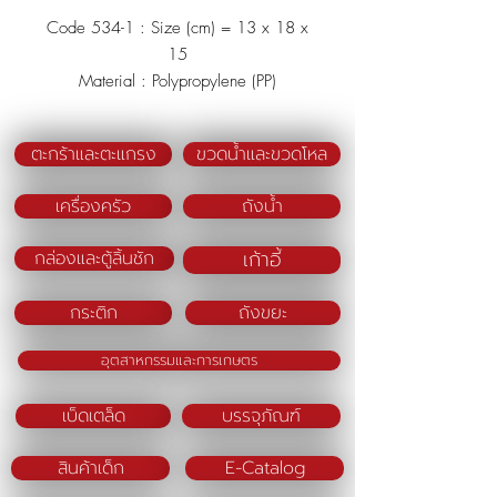
Code 534-1 : Size (cm) = 13 x 18 x
15
Material : Polypropylene (PP)
Color : Green/Blue/Pink
ตะกร้าและตะแกรง
ขวดน้ำและขวดโหล
เครื่องครัว
ถังน้ำ
เก้าอี้
กล่องและตู้ลิ้นชัก
กระติก
ถังขยะ
อุตสาหกรรมและการเกษตร
เบ็ดเตล็ด
บรรจุภัณฑ์
สินค้าเด็ก
E-Catalog