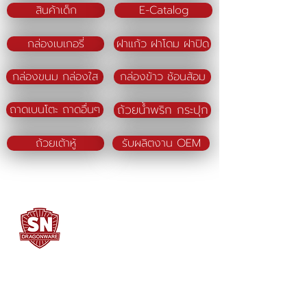
สินค้าเด็ก
E-Catalog
กล่องเบเกอรี่
ฝาแก้ว ฝาโดม ฝาปิด
กล่องขนม กล่องใส
กล่องข้าว ช้อนส้อม
ถ้วยน้ำพริก กระปุก
ถาดเบนโตะ ถาดอื่นๆ
ถ้วยเต้าหู้
รับผลิตงาน OEM
SN DRAGONWARE
"ใช้ดี มีทุกบ้าน"
ผลิตและจัดจำหน่ายโดย
บจก. สยามเมธี ที่อยู่ 102 ม.8 ซ.คลองมะเดื่อ 13