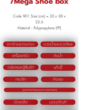
/Mega Shoe box
Code 901 Size (cm) = 32 x 38 x
22.6
Material : Polypropylene (PP)
Color : Clear
ตะกร้าและตะแกรง
ขวดน้ำและขวดโหล
เครื่องครัว
ถังน้ำ
เก้าอี้
กล่องและตู้ลิ้นชัก
กระติก
ถังขยะ
อุตสาหกรรมและการเกษตร
เบ็ดเตล็ด
บรรจุภัณฑ์