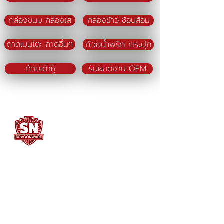
กล่องขนม กล่องใส
กล่องข้าว ช้อนส้อม
ถ้วยน้ำพริก กระปุก
ถาดเบนโตะ ถาดอื่นๆ
ถ้วยเต้าหู้
รับผลิตงาน OEM
SN DRAGONWARE
"ใช้ดี มีทุกบ้าน"
ผลิตและจัดจำหน่ายโดย
บจก. สยามเมธี ที่อยู่ 102 ม.8 ซ.คลองมะเดื่อ 13
ถ.เศรษฐกิจ
ต.คลองมะเดื่อ อ.กระทุ่มแบน จ.สมุทรสาคร
74110