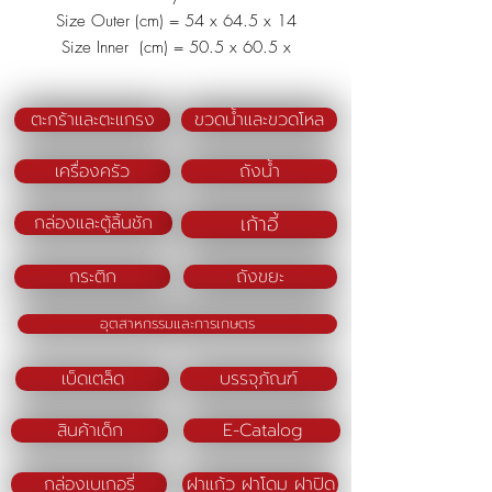
Size Outer (cm) = 54 x 64.5 x 14
Size Inner (cm) = 50.5 x 60.5 x
12.5
Material : Polypropylene (PP)
ตะกร้าและตะแกรง
ขวดน้ำและขวดโหล
เครื่องครัว
ถังน้ำ
เก้าอี้
กล่องและตู้ลิ้นชัก
กระติก
ถังขยะ
อุตสาหกรรมและการเกษตร
เบ็ดเตล็ด
บรรจุภัณฑ์
สินค้าเด็ก
E-Catalog
กล่องเบเกอรี่
ฝาแก้ว ฝาโดม ฝาปิด