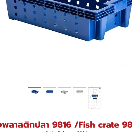
งพลาสติกปลา 9816 /Fish crate 9