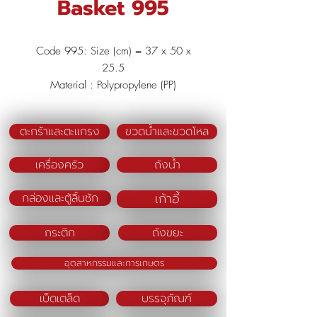
Basket 995
Code 995: Size (cm) = 37 x 50 x
25.5
Material : Polypropylene (PP)
Color : Pink/Blue/Green
ตะกร้าและตะแกรง
ขวดน้ำและขวดโหล
เครื่องครัว
ถังน้ำ
เก้าอี้
กล่องและตู้ลิ้นชัก
กระติก
ถังขยะ
อุตสาหกรรมและการเกษตร
เบ็ดเตล็ด
บรรจุภัณฑ์