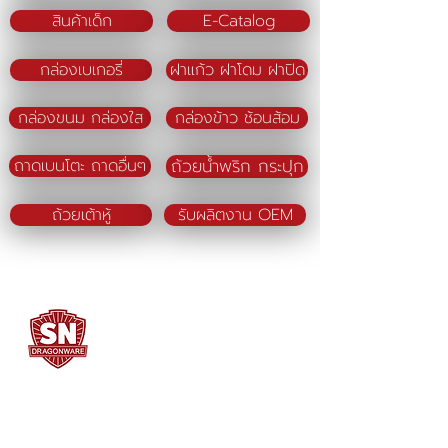
สินค้าเด็ก
E-Catalog
กล่องเบเกอรี่
ฝาแก้ว ฝาโดม ฝาปิด
กล่องขนม กล่องใส
กล่องข้าว ช้อนส้อม
ถ้วยน้ำพริก กระปุก
ถาดเบนโตะ ถาดอื่นๆ
ถ้วยเต้าหู้
รับผลิตงาน OEM
SN DRAGONWARE
"ใช้ดี มีทุกบ้าน"
ผลิตและจัดจำหน่ายโดย
บจก. สยามเมธี ที่อยู่ 102 ม.8 ซ.คลองมะเดื่อ 13