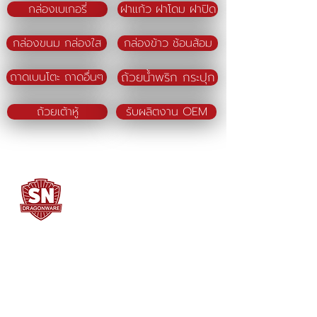
กล่องเบเกอรี่
ฝาแก้ว ฝาโดม ฝาปิด
กล่องขนม กล่องใส
กล่องข้าว ช้อนส้อม
ถ้วยน้ำพริก กระปุก
ถาดเบนโตะ ถาดอื่นๆ
ถ้วยเต้าหู้
รับผลิตงาน OEM
SN DRAGONWARE
"ใช้ดี มีทุกบ้าน"
ผลิตและจัดจำหน่ายโดย
บจก. สยามเมธี ที่อยู่ 102 ม.8 ซ.คลองมะเดื่อ 13
ถ.เศรษฐกิจ
ต.คลองมะเดื่อ อ.กระทุ่มแบน จ.สมุทรสาคร
74110