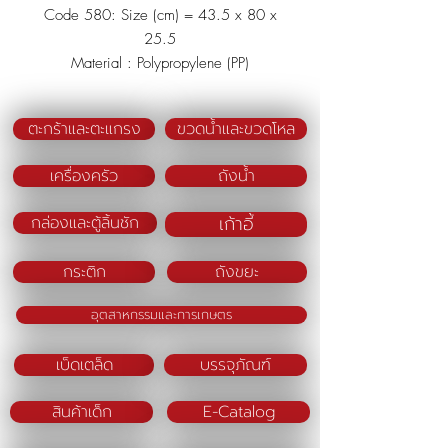
Code 580: Size (cm) = 43.5 x 80 x
25.5
Material : Polypropylene (PP)
Color (BM) : Blue/Pink
ตะกร้าและตะแกรง
ขวดน้ำและขวดโหล
เครื่องครัว
ถังน้ำ
เก้าอี้
กล่องและตู้ลิ้นชัก
กระติก
ถังขยะ
อุตสาหกรรมและการเกษตร
เบ็ดเตล็ด
บรรจุภัณฑ์
สินค้าเด็ก
E-Catalog