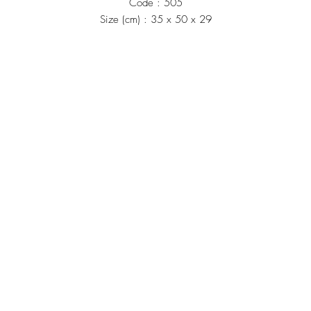
Code : 505
Size (cm) : 35 x 50 x 29
Material : Polypropylene (PP)
Color : Brown/Light Brown/Grey
ผลิตและจัดจำหน่ายโดย
้าน"
บจก. สยามเมธี ที่อยู่ 102 ม.8 ซ.คลองมะเดื่อ 13