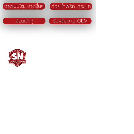
ถ้วยน้ำพริก กระปุก
ถาดเบนโตะ ถาดอื่นๆ
ถ้วยเต้าหู้
รับผลิตงาน OEM
SN DRAGONWARE
"ใช้ดี มีทุกบ้าน"
ผลิตและจัดจำหน่ายโดย
บจก. สยามเมธี ที่อยู่ 102 ม.8 ซ.คลองมะเดื่อ 13
ถ.เศรษฐกิจ
ต.คลองมะเดื่อ อ.กระทุ่มแบน จ.สมุทรสาคร
74110
034-878195
ถึง 9 ,
062-7231523
Contact Us