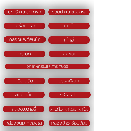
Color :
ตะกร้าและตะแกรง
ขวดน้ำและขวดโหล
เครื่องครัว
ถังน้ำ
เก้าอี้
กล่องและตู้ลิ้นชัก
กระติก
ถังขยะ
อุตสาหกรรมและการเกษตร
เบ็ดเตล็ด
บรรจุภัณฑ์
สินค้าเด็ก
E-Catalog
กล่องเบเกอรี่
ฝาแก้ว ฝาโดม ฝาปิด
กล่องขนม กล่องใส
กล่องข้าว ช้อนส้อม