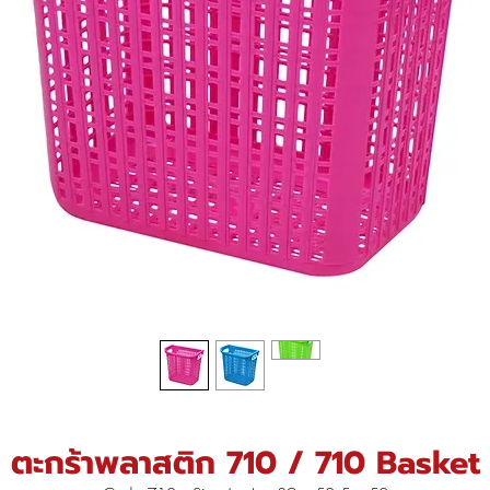
ตะกร้าพลาสติก 710 / 710 Basket