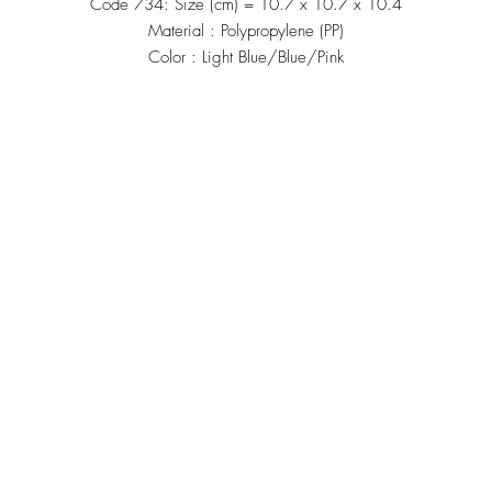
Code 734: Size (cm) = 10.7 x 10.7 x 10.4
Material : Polypropylene (PP)
Color : Light Blue/Blue/Pink
ผลิตและจัดจำหน่ายโดย
้าน"
บจก. สยามเมธี ที่อยู่ 102 ม.8 ซ.คลองมะเดื่อ 13