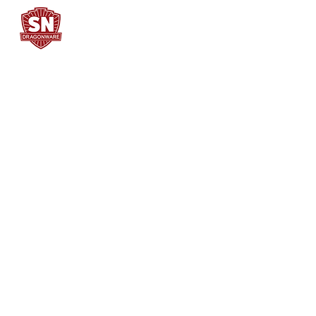
SN DRAGONWARE
"ใช้ดี มีทุกบ้าน"
ผลิตและจัดจำหน่ายโดย
บจก. สยามเมธี ที่อยู่ 102 ม.8 ซ.คลองมะเดื่อ 13
ถ.เศรษฐกิจ
ต.คลองมะเดื่อ อ.กระทุ่มแบน จ.สมุทรสาคร
74110
034-878195
ถึง 9 ,
062-7231523
Contact Us
Petsheet | Plastic | Basket | Box | Cooler | ลัง
พลาสติก | ลังหูเหล็ก | ลังอุตสาหกรรม | เข่งพลาสติก |
ลังอุตสาหกรรม |
ตะกร้าผลไม้ | ผลิต จำหน่าย | ชีท |
พลาสติก | กล่อง | ตะกร้า | กระติก | siammatee |
ถ้วยเต้าหู้ | กระปุกโหล PET | กระปุกโหลพลาสติก |
กล่องอาหารพลาสติก | กระปุก PET ตะกร้าพลาสติก