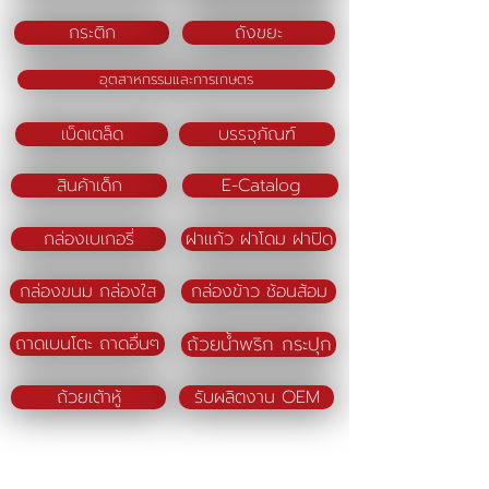
กระติก
ถังขยะ
อุตสาหกรรมและการเกษตร
เบ็ดเตล็ด
บรรจุภัณฑ์
สินค้าเด็ก
E-Catalog
กล่องเบเกอรี่
ฝาแก้ว ฝาโดม ฝาปิด
กล่องขนม กล่องใส
กล่องข้าว ช้อนส้อม
ถ้วยน้ำพริก กระปุก
ถาดเบนโตะ ถาดอื่นๆ
ถ้วยเต้าหู้
รับผลิตงาน OEM