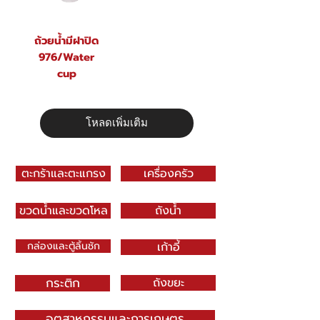
ถ้วยน้ำมีฝาปิด
976/Water
cup
โหลดเพิ่มเติม
ตะกร้าและตะแกรง
เครื่องครัว
ขวดน้ำและขวดโหล
ถังน้ำ
กล่องและตู้ลิ้นชัก
เก้าอี้
กระติก
ถังขยะ
อุตสาหกรรมและการเกษตร