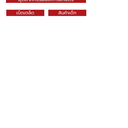
เบ็ดเตล็ด
สินค้าเด็ก
บรรจุภัณฑ์
E-Catalog
SN DRAGONWARE
"ใช้ดี มีทุกบ้าน"
ผลิตและจัดจำหน่ายโดย
บจก. สยามเมธี ที่อยู่ 102 ม.8 ซ.คลองมะเดื่อ 13
ถ.เศรษฐกิจ
ต.คลองมะเดื่อ อ.กระทุ่มแบน จ.สมุทรสาคร
74110
034-878195
ถึง 9 ,
062-7231523
Contact Us