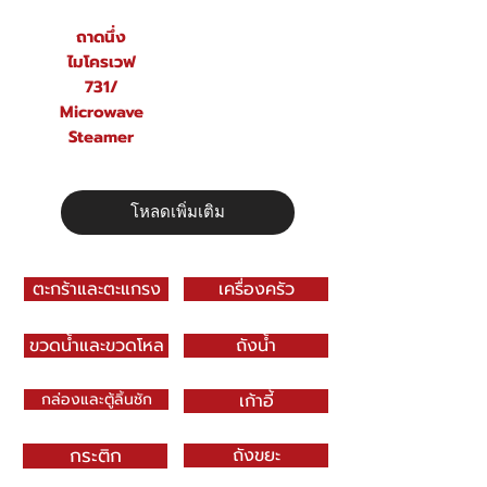
ถาดนึ่ง
ไมโครเวฟ
731/
Microwave
Steamer
โหลดเพิ่มเติม
ตะกร้าและตะแกรง
เครื่องครัว
ขวดน้ำและขวดโหล
ถังน้ำ
กล่องและตู้ลิ้นชัก
เก้าอี้
กระติก
ถังขยะ