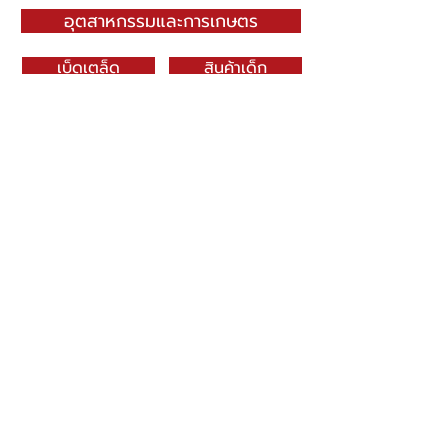
อุตสาหกรรมและการเกษตร
เบ็ดเตล็ด
สินค้าเด็ก
บรรจุภัณฑ์
E-Catalog
SN DRAGONWARE
"ใช้ดี มีทุกบ้าน"
ผลิตและจัดจำหน่ายโดย
บจก. สยามเมธี ที่อยู่ 102 ม.8 ซ.คลองมะเดื่อ 13
ถ.เศรษฐกิจ
ต.คลองมะเดื่อ อ.กระทุ่มแบน จ.สมุทรสาคร
74110
034-878195
ถึง 9 ,
062-7231523
Contact Us